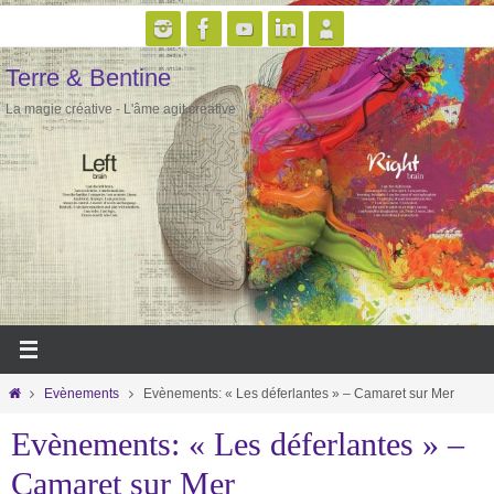
Passer
vers
Terre & Bentine
le
contenu
La magie créative - L'âme agit créative
Home
Evènements
Evènements: « Les déferlantes » – Camaret sur Mer
Evènements: « Les déferlantes » –
Camaret sur Mer