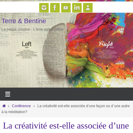
Passer
vers
Terre & Bentine
le
contenu
La magie créative - L'âme agit créative
Home
Conférence
La créativité est-elle associée d’une façon ou d´une autre
à la méditation?
La créativité est-elle associée d’une