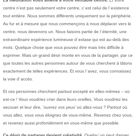
La méditation vous amène à votre véritable centre.
Et votre
centre n’est pas seulement
votre
centre, c´est celui de l´existence
tout entière. Nous sommes différents uniquement sur la périphérie.
Au fur et à mesure que nous commençons à nous déplacer vers le
centre, nous devenons un. Nous faisons partie de l´éternité, une
extraordinaire expérience lumineuse d´extase qui est au-delà des
mots. Quelque chose que vous pouvez
être
mais très difficile à
exprimer. Mais un grand désir monte en vous de la partager, par ce
que toutes les autres personnes autour de vous cherchent à tâtons
exactement de telles expériences. Et vous l´avez, vous connaissez
la voie d´accès.
Et ces personnes cherchent partout excepté en elles-mêmes – où
est-ce ! Vous voudriez crier dans leurs oreilles. Vous voudriez les
secouer et leur dire, ‘ouvrez vos yeux’ où allez-vous ? Partout où
vous allez, vous vous éloignez de vous-même. Revenez chez vous,
et revenez aussi profondément en vous-même que possible.
Ce désir de partager devient créativité.
Quelqu´un peut danser.