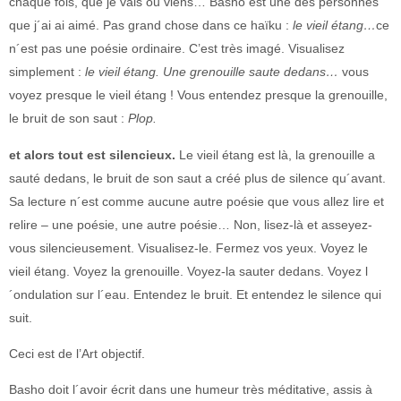
chaque fois, que je vais ou viens… Basho est une des personnes
que j´ai ai aimé. Pas grand chose dans ce haïku :
le vieil étang…
ce
n´est pas une poésie ordinaire. C’est très imagé. Visualisez
simplement :
le vieil étang. Une grenouille saute dedans…
vous
voyez presque le vieil étang ! Vous entendez presque la grenouille,
le bruit de son saut :
Plop.
et alors tout est silencieux.
Le vieil étang est là, la grenouille a
sauté dedans, le bruit de son saut a créé plus de silence qu´avant.
Sa lecture n´est comme aucune autre poésie que vous allez lire et
relire – une poésie, une autre poésie… Non, lisez-là et asseyez-
vous silencieusement. Visualisez-le. Fermez vos yeux. Voyez le
vieil étang. Voyez la grenouille. Voyez-la sauter dedans. Voyez l
´ondulation sur l´eau. Entendez le bruit. Et entendez le silence qui
suit.
Ceci est de l’Art objectif.
Basho doit l´avoir écrit dans une humeur très méditative, assis à