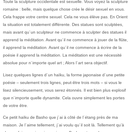
Toute la sculpture occidentale est sexuelle. Vous voyez la sculpture
romaine : belle, mais quelque chose crée le désir sexuel en vous.
Cela frappe votre centre sexuel. Cela ne vous élève pas. En Orient
la situation est totalement différente. Des statues sont sculptées,
mais avant qu´un sculpteur ne commence à sculpter des statues il
apprend la méditation. Avant qu´il ne commence à jouer de la flûte,
il apprend la méditation. Avant qu´il ne commence à écrire de la
poésie il apprend la méditation. La méditation est une nécessité
absolue pour n´importe quel art ; Alors l´art sera objectif.
Lisez quelques lignes d´un haïku, la forme japonaise d´une petite
poésie – seulement trois lignes, peut-être trois mots – si vous le
lisez silencieusement, vous serez étonnés. Il est bien plus explosif
que n´importe quelle dynamite. Cela ouvre simplement les portes
de votre être.
Ce petit haïku de Basho que j´ai à côté de l´étang près de ma
maison. Je l´aime tellement, j´ai voulu qu´il soit là. Tellement qu’à