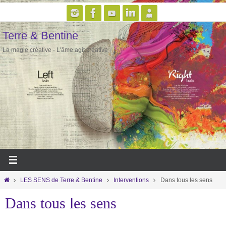
Passer
vers
Terre & Bentine
le
contenu
La magie créative - L'âme agit créative
Home
LES SENS de Terre & Bentine
Interventions
Dans tous les sens
Dans tous les sens