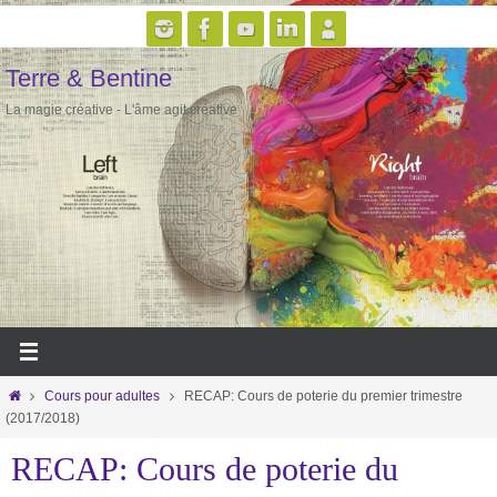
Passer
vers
Terre & Bentine
le
contenu
La magie créative - L'âme agit créative
Home
Cours pour adultes
RECAP: Cours de poterie du premier trimestre
(2017/2018)
RECAP: Cours de poterie du